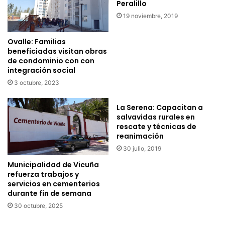
Peralillo
e
n
19 noviembre, 2019
l
o
e
a
b
s
Ovalle: Familias
r
i
beneficiadas visitan obras
a
s
de condominio con con
c
integración social
t
i
i
3 octubre, 2023
ó
r
n
á
La Serena: Capacitan a
R
n
salvavidas rurales en
e
a
rescate y técnicas de
l
c
reanimación
i
a
30 julio, 2019
g
m
Municipalidad de Vicuña
i
p
refuerza trabajos y
o
e
servicios en cementerios
s
o
durante fin de semana
a
n
30 octubre, 2025
d
a
e
t