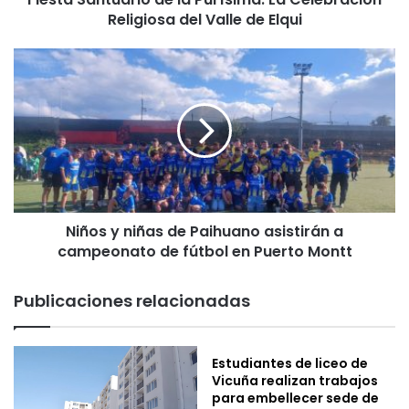
Religiosa del Valle de Elqui
u
a
r
N
i
i
o
ñ
d
o
e
s
l
y
a
n
P
i
u
ñ
r
Niños y niñas de Paihuano asistirán a
a
í
campeonato de fútbol en Puerto Montt
s
s
d
i
e
Publicaciones relacionadas
m
P
a
a
:
i
Estudiantes de liceo de
L
h
Vicuña realizan trabajos
a
u
para embellecer sede de
C
a