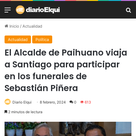
Menú
B
Inicio
/
Actualidad
Actualidad
Política
El Alcalde de Paihuano viaja
a Santiago para participar
en los funerales de
Sebastián Piñera
Diario Elqui
8 febrero, 2024
0
613
2 minutos de lectura