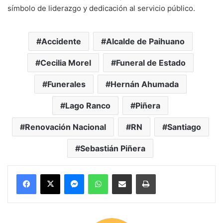
símbolo de liderazgo y dedicación al servicio público.
Accidente
Alcalde de Paihuano
Cecilia Morel
Funeral de Estado
Funerales
Hernán Ahumada
Lago Ranco
Piñera
Renovación Nacional
RN
Santiago
Sebastián Piñera
Messenger
WhatsApp
Compartir por correo electrónico
Imprimir